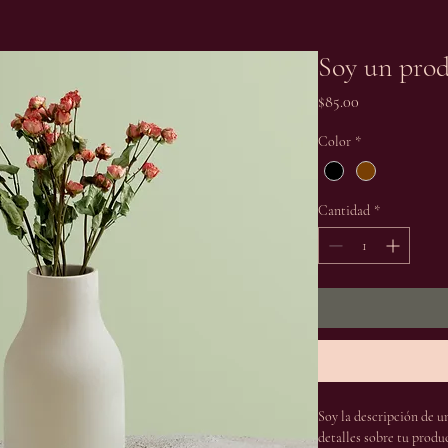
Soy un pro
Precio
$85.00
Color
*
Cantidad
*
Soy la descripción de un
detalles sobre tu produ