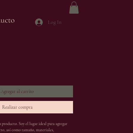
ducto
Log In
Agregar al carrito
Realizar compra
 producto. Soy el lugar ideal para agregar 
cto, así como tamaño, materiales, 